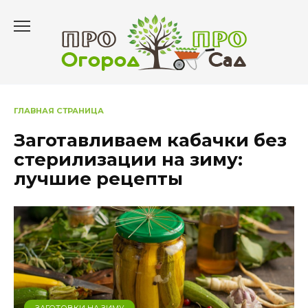
Перейти
к
содержанию
ГЛАВНАЯ СТРАНИЦА
Заготавливаем кабачки без
стерилизации на зиму:
лучшие рецепты
ЗАГОТОВКИ НА ЗИМУ