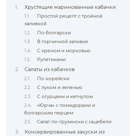
Хрустящие маринованные кабачки
Простой рецепт с тройной
заливкой
По-болгарски
В горчичной заливке
С хреном и морковью
Рулетиками
Салаты из кабачков
По-корейски
С луком и зеленью
С огурцами и кетчупом
«Юрча» с помидорами и
болгарским перцем
Салат по-грузински с сацебели
Консервированные закуски из