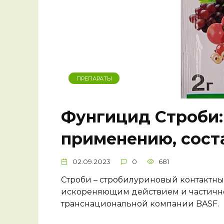
ПРЕПАРАТЫ
Фунгицид Строби:
применению, соста
02.09.2023
0
681
Строби – стробилуриновый контактн
искореняющим действием и частичн
транснациональной компании BASF.